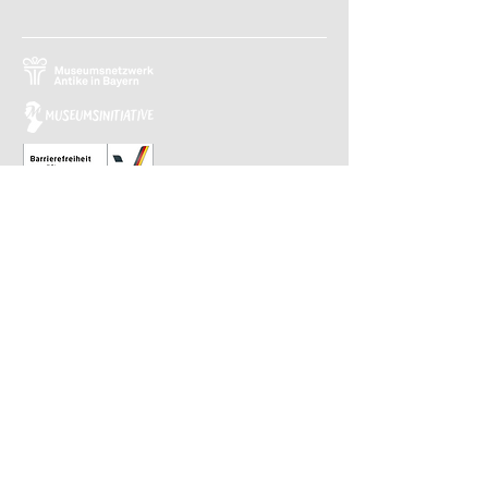
Relaunch 2023: Christina Kiefer
Design 2015: Barbara Knievel
Reguläre Öffnungszeiten
Antikensammlung
Di-Sa 10 bis 13.30 Uhr
Gemäldegalerie
Di-Sa 13.30 bis 17 Uhr
Sonntags von 10 bis 13.30 Uhr im
wöchentlichen Wechsel