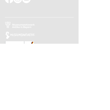
Relaunch 2023: Christina Kiefer
Design 2015: Barbara Knievel
Reguläre Öffnungszeiten
Antikensammlung
Di-Sa 10 bis 13.30 Uhr
Gemäldegalerie
Di-Sa 13.30 bis 17 Uhr