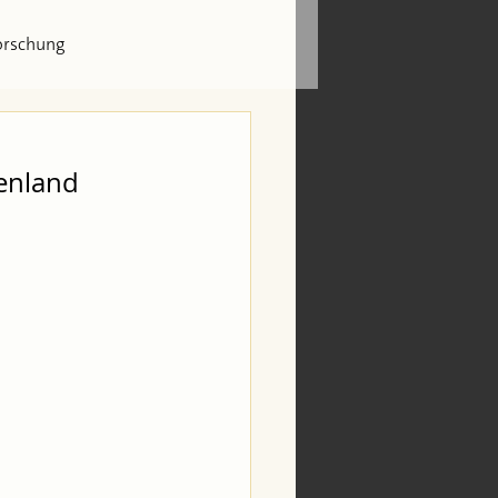
orschung
henland