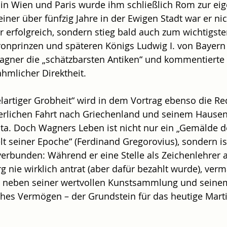
 in Wien und Paris wurde ihm schließlich Rom zur eig
ner über fünfzig Jahre in der Ewigen Stadt war er nic
 erfolgreich, sondern stieg bald auch zum wichtigste
onprinzen und späteren Königs Ludwig I. von Bayern 
ner die „schätzbarsten Antiken“ und kommentierte 
hmlicher Direktheit.
artiger Grobheit“ wird in dem Vortrag ebenso die Re
erlichen Fahrt nach Griechenland und seinem Hausen 
ta. Doch Wagners Leben ist nicht nur ein „Gemälde d
 seiner Epoche“ (Ferdinand Gregorovius), sondern is
erbunden: Während er eine Stelle als Zeichenlehrer a
g nie wirklich antrat (aber dafür bezahlt wurde), verm
t neben seiner wertvollen Kunstsammlung und seine
iches Vermögen – der Grundstein für das heutige Mar