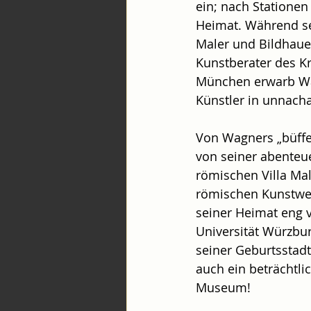
ein; nach Stationen
Heimat. Während sei
Maler und Bildhauer
Kunstberater des Kr
München erwarb Wag
Künstler in unnacha
Von Wagners „büffel
von seiner abenteu
römischen Villa Mal
römischen Kunstwelt
seiner Heimat eng v
Universität Würzbur
seiner Geburtsstad
auch ein beträchtl
Museum!