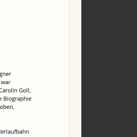
gner 
 war 
arolin Goll, 
ie Biographie 
oben, 
lerlaufbahn 