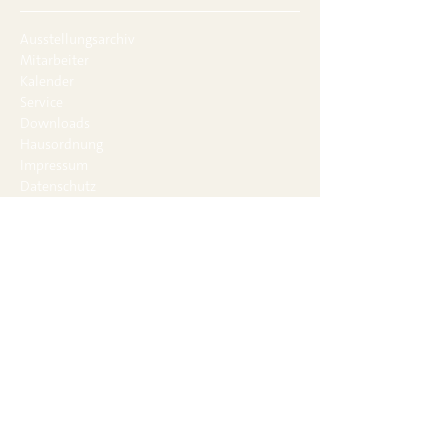
Ausstellungsarchiv
Mitarbeiter
Kalender
Service
Downloads
Hausordnung
Impressum
Datenschutz
Journal
Social Media