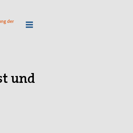
ung der
st und