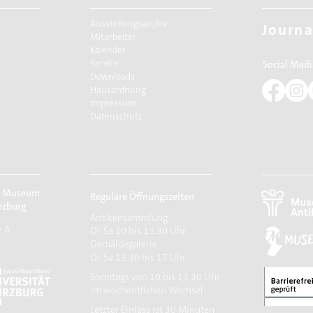
Ausstellungsarchiv
Journa
Mitarbeiter
Kalender
Service
Social Medi
Downloads
Hausordnung
Impressum
Datenschutz
r Museum
Reguläre Öffnungszeiten
rzburg
Antikensammlung
r A
Di-Sa 10 bis 13.30 Uhr
Gemäldegalerie
Di-Sa 13.30 bis 17 Uhr
Sonntags von 10 bis 13.30 Uhr
im wöchentlichen Wechsel
​Letzter Einlass ist 30 Minuten