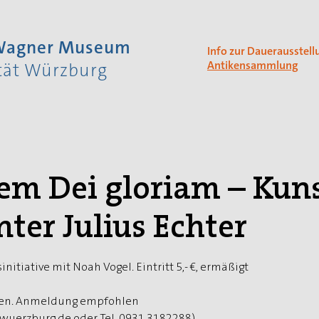
 Wagner Museum
Info zur Dauerausstell
Antikensammlung
ität Würzburg
em Dei gloriam – Kun
ter Julius Echter
tiative mit Noah Vogel. Eintritt 5,- €, ermäßigt
nen. Anmeldung empfohlen
erzburg.de oder Tel. 0931 3182288)