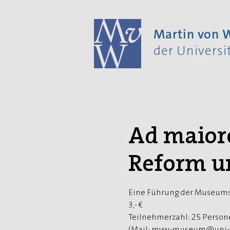
Martin von
der Univers
Ad maior
Reform un
Eine Führung der Museumsini
3,- €
Teilnehmerzahl: 25 Perso
(Mail: mvw-museum@uni-wu