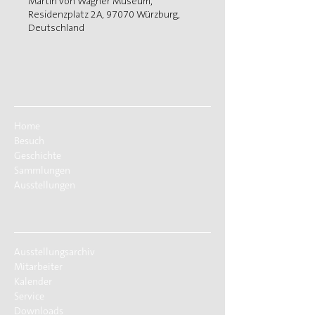
Martin von Wagner Museum,
Residenzplatz 2A, 97070 Würzburg,
Deutschland
Home
Besuch
Geschichte
Sammlungen
Ausstellungen
Ausstellungsarchiv
Mitarbeiter
Kalender
Service
Downloads