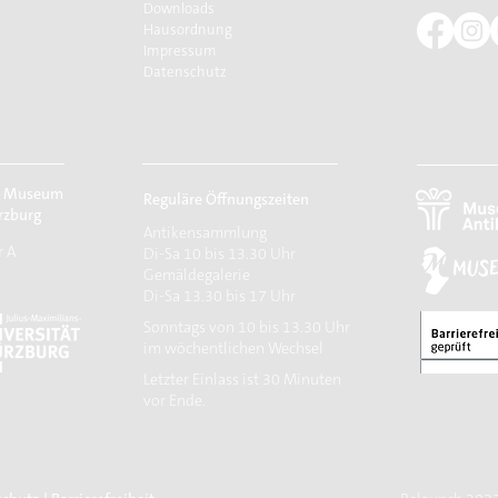
Downloads
Hausordnung
Impressum
Datenschutz
r Museum
Reguläre Öffnungszeiten
rzburg
Antikensammlung
r A
Di-Sa 10 bis 13.30 Uhr
Gemäldegalerie
Di-Sa 13.30 bis 17 Uhr
Sonntags von 10 bis 13.30 Uhr
im wöchentlichen Wechsel
​Letzter Einlass ist 30 Minuten
vor Ende.