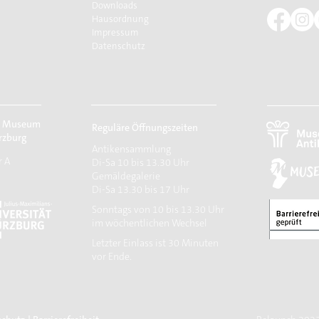
Downloads
Hausordnung
Impressum
Datenschutz
r Museum
Reguläre Öffnungszeiten
rzburg
Antikensammlung
r A
Di-Sa 10 bis 13.30 Uhr
Gemäldegalerie
Di-Sa 13.30 bis 17 Uhr
Sonntags von 10 bis 13.30 Uhr
im wöchentlichen Wechsel
​Letzter Einlass ist 30 Minuten
vor Ende.