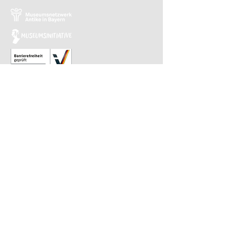
Relaunch 2023: Christina Kiefer
Design 2015: Barbara Knievel
Reguläre Öffnungszeiten
Antikensammlung
Di-Sa 10 bis 13.30 Uhr
Gemäldegalerie
Di-Sa 13.30 bis 17 Uhr
Sonntags von 10 bis 13.30 Uhr im
wöchentlichen Wechsel
​Letzter Einlass ist 30 Minuten vor Ende.