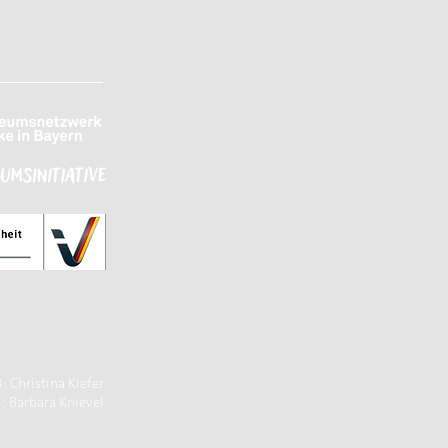
 Christina Kiefer
: Barbara Knievel