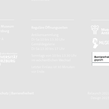
r Museum
Reguläre Öffnungszeiten
rzburg
Antikensammlung
r A
Di-Sa 10 bis 13.30 Uhr
Gemäldegalerie
Di-Sa 13.30 bis 17 Uhr
Sonntags von 10 bis 13.30 Uhr
im wöchentlichen Wechsel
​Letzter Einlass ist 30 Minuten
vor Ende.
schutz
| Barrierefreiheit
Relaunch 2023:
Design 2015