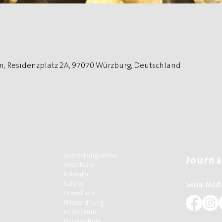
, Residenzplatz 2A, 97070 Würzburg, Deutschland
Ausstellungsarchiv
Journa
Mitarbeiter
Kalender
Service
Social Medi
Downloads
Hausordnung
Impressum
Datenschutz