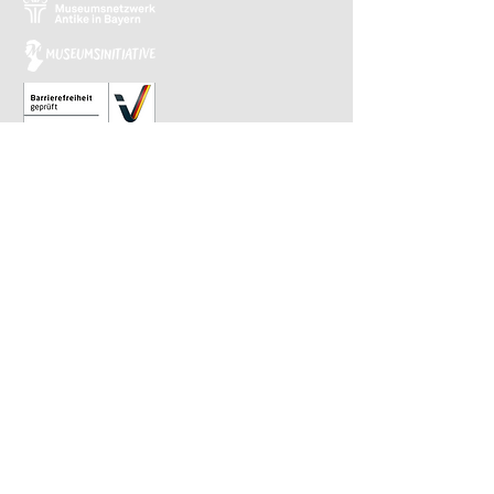
Relaunch 2023: Christina Kiefer
Design 2015: Barbara Knievel
Reguläre Öffnungszeiten
Antikensammlung
Di-Sa 10 bis 13.30 Uhr
Gemäldegalerie
Di-Sa 13.30 bis 17 Uhr
Sonntags von 10 bis 13.30 Uhr im
wöchentlichen Wechsel
​Letzter Einlass ist 30 Minuten vor Ende.