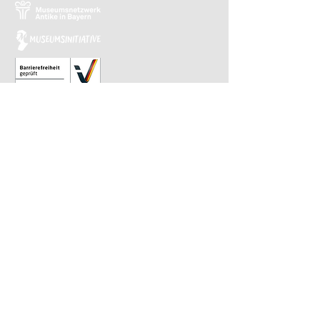
Relaunch 2023: Christina Kiefer
Design 2015: Barbara Knievel
Reguläre Öffnungszeiten
Antikensammlung
Di-Sa 10 bis 13.30 Uhr
Gemäldegalerie
Di-Sa 13.30 bis 17 Uhr
Sonntags von 10 bis 13.30 Uhr im
wöchentlichen Wechsel
​Letzter Einlass ist 30 Minuten vor Ende.