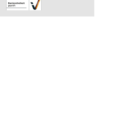
Relaunch 2023: Christina Kiefer
Design 2015: Barbara Knievel
Reguläre Öffnungszeiten
Antikensammlung
Di-Sa 10 bis 13.30 Uhr
Gemäldegalerie
Di-Sa 13.30 bis 17 Uhr
Sonntags von 10 bis 13.30 Uhr im
wöchentlichen Wechsel
​Letzter Einlass ist 30 Minuten vor Ende.
Impressum
|
Datenschutz
| Barrierefreiheit