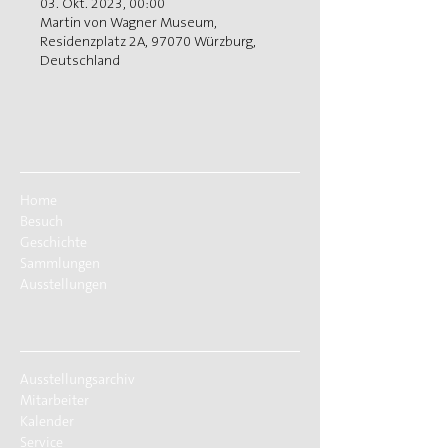
03. Okt. 2023, 00:00
Martin von Wagner Museum,
Residenzplatz 2A, 97070 Würzburg,
Deutschland
Home
Besuch
Geschichte
Sammlungen
Ausstellungen
Ausstellungsarchiv
Mitarbeiter
Kalender
Service