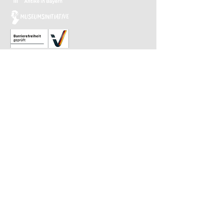
Relaunch 2023: Christina Kiefer
Design 2015: Barbara Knievel
Reguläre Öffnungszeiten
Antikensammlung
Di-Sa 10 bis 13.30 Uhr
Gemäldegalerie
Di-Sa 13.30 bis 17 Uhr
Sonntags von 10 bis 13.30 Uhr im
wöchentlichen Wechsel
​Letzter Einlass ist 30 Minuten vor Ende.
Impressum