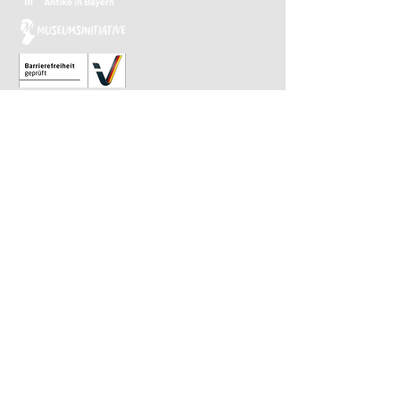
Relaunch 2023: Christina Kiefer
Design 2015: Barbara Knievel
Reguläre Öffnungszeiten
Antikensammlung
Di-Sa 10 bis 13.30 Uhr
Gemäldegalerie
Di-Sa 13.30 bis 17 Uhr
Sonntags von 10 bis 13.30 Uhr im
wöchentlichen Wechsel
​Letzter Einlass ist 30 Minuten vor Ende.
Impressum