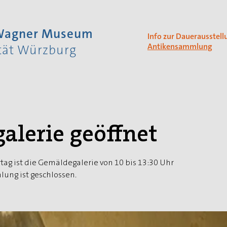
 Wagner Museum
Info zur Dauerausstell
Antikensammlung
ität Würzburg
alerie geöffnet
tag ist die Gemäldegalerie von 10 bis 13:30 Uhr
ung ist geschlossen.