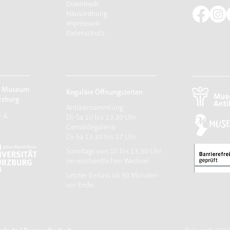
Downloads
Hausordnung
Impressum
Datenschutz
r Museum
Reguläre Öffnungszeiten
rzburg
Antikensammlung
r A
Di-Sa 10 bis 13.30 Uhr
Gemäldegalerie
Di-Sa 13.30 bis 17 Uhr
Sonntags von 10 bis 13.30 Uhr
im wöchentlichen Wechsel
​Letzter Einlass ist 30 Minuten
vor Ende.