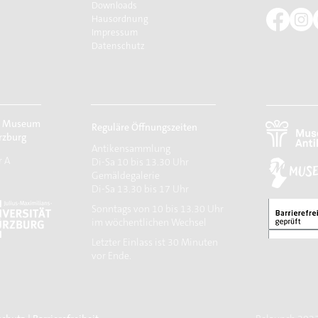
Downloads
Hausordnung
Impressum
Datenschutz
r Museum
Reguläre Öffnungszeiten
rzburg
Antikensammlung
r A
Di-Sa 10 bis 13.30 Uhr
Gemäldegalerie
Di-Sa 13.30 bis 17 Uhr
Sonntags von 10 bis 13.30 Uhr
im wöchentlichen Wechsel
​Letzter Einlass ist 30 Minuten
vor Ende.