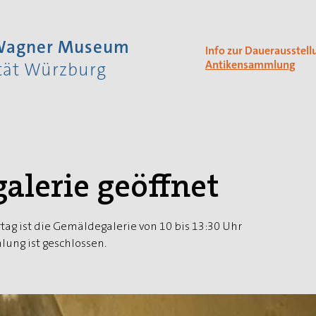
 Wagner Museum
Info zur Dauerausstell
Antikensammlung
ität Würzburg
alerie geöffnet
tag ist die Gemäldegalerie von 10 bis 13:30 Uhr
ung ist geschlossen.