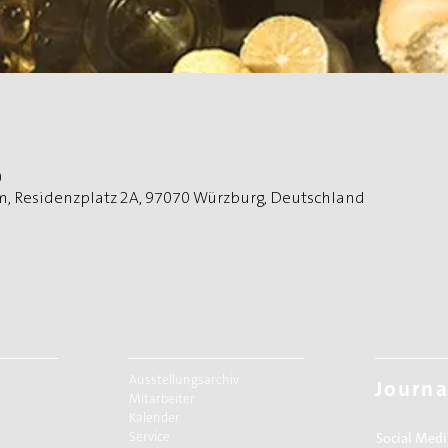
0
, Residenzplatz 2A, 97070 Würzburg, Deutschland
Ausstellungsarchiv
Journa
Mitarbeiter
Kalender
Service
Social Medi