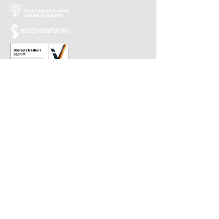
Relaunch 2023: Christina Kiefer
Design 2015: Barbara Knievel
Reguläre Öffnungszeiten
Antikensammlung
Di-Sa 10 bis 13.30 Uhr
Gemäldegalerie
Di-Sa 13.30 bis 17 Uhr
Sonntags von 10 bis 13.30 Uhr im
wöchentlichen Wechsel
​Letzter Einlass ist 30 Minuten vor Ende.