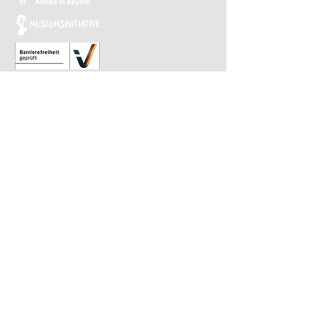
Relaunch 2023: Christina Kiefer
Design 2015: Barbara Knievel
Reguläre Öffnungszeiten
Antikensammlung
Di-Sa 10 bis 13.30 Uhr
Gemäldegalerie
Di-Sa 13.30 bis 17 Uhr
Sonntags von 10 bis 13.30 Uhr im
wöchentlichen Wechsel
​Letzter Einlass ist 30 Minuten vor Ende.
Impressum