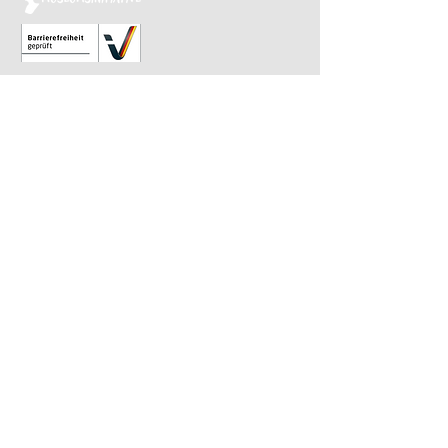
Relaunch 2023: Christina Kiefer
Design 2015: Barbara Knievel
Reguläre Öffnungszeiten
Antikensammlung
Di-Sa 10 bis 13.30 Uhr
Gemäldegalerie
Di-Sa 13.30 bis 17 Uhr
Sonntags von 10 bis 13.30 Uhr im
wöchentlichen Wechsel
​Letzter Einlass ist 30 Minuten vor Ende.
Impressum
|
Datenschutz