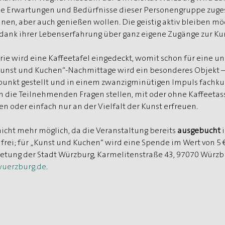
ie Erwartungen und Bedürfnisse dieser Personengruppe zuges
en, aber auch genießen wollen. Die geistig aktiv bleiben möc
 dank ihrer Lebenserfahrung über ganz eigene Zugänge zur Ku
rie wird eine Kaffeetafel eingedeckt, womit schon für eine 
„Kunst und Kuchen“-Nachmittage wird ein besonderes Objekt – 
elpunkt gestellt und in einem zwanzigminütigen Impuls fachk
n die Teilnehmenden Fragen stellen, mit oder ohne Kaffeeta
n oder einfach nur an der Vielfalt der Kunst erfreuen.
cht mehr möglich, da die Veranstaltung bereits 
ausgebucht 
i
 frei; für „Kunst und Kuchen“ wird eine Spende im Wert von 5 
retung der Stadt Würzburg, Karmelitenstraße 43, 97070 Würzbu
wuerzburg.de
.