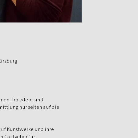
Würzburg
men. Trotzdem sind 
mittlung nur selten auf die 
auf Kunstwerke und ihre 
m Gastgeber für 