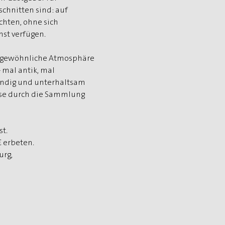
chnitten sind: auf 
hten, ohne sich 
nst verfügen.
ungewöhnliche Atmosphäre 
mal antik, mal 
undig und unterhaltsam 
sse durch die Sammlung 
st.
€ erbeten.
rg, 