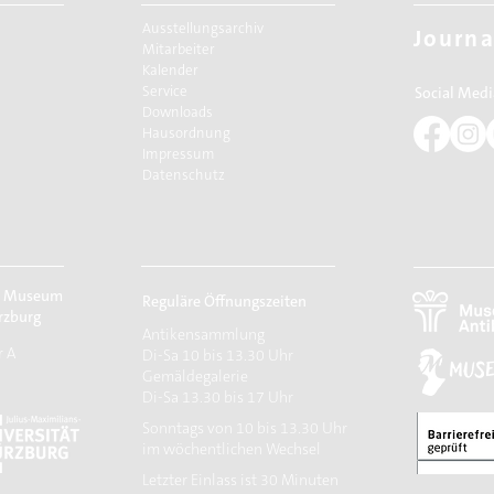
Ausstellungsarchiv
Journa
Mitarbeiter
Kalender
Service
Social Medi
Downloads
Hausordnung
Impressum
Datenschutz
r Museum
Reguläre Öffnungszeiten
rzburg
Antikensammlung
r A
Di-Sa 10 bis 13.30 Uhr
Gemäldegalerie
Di-Sa 13.30 bis 17 Uhr
Sonntags von 10 bis 13.30 Uhr
im wöchentlichen Wechsel
​Letzter Einlass ist 30 Minuten