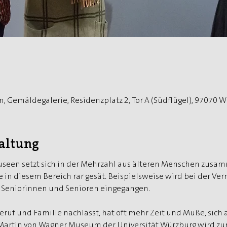
 Gemäldegalerie, Residenzplatz 2, Tor A (Südflügel), 97070 
taltung
een setzt sich in der Mehrzahl aus älteren Menschen zusam
e in diesem Bereich rar gesät. Beispielsweise wird bei der Ver
n Seniorinnen und Senioren eingegangen.
ruf und Familie nachlässt, hat oft mehr Zeit und Muße, sich 
 Martin von Wagner Museum der Universität Würzburg wird zu