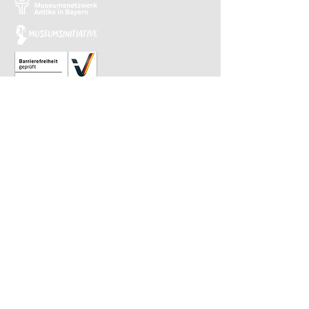
Relaunch 2023: Christina Kiefer
Design 2015: Barbara Knievel
Reguläre Öffnungszeiten
Antikensammlung
Di-Sa 10 bis 13.30 Uhr
Gemäldegalerie
Di-Sa 13.30 bis 17 Uhr
Sonntags von 10 bis 13.30 Uhr im
wöchentlichen Wechsel
​Letzter Einlass ist 30 Minuten vor Ende.