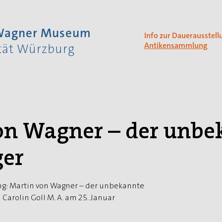
 Wagner Museum
Info zur Dauerausstell
Antikensammlung
ität Würzburg
on Wagner – der unbe
er
ung: Martin von Wagner – der unbekannte
 Carolin Goll M. A. am 25. Januar