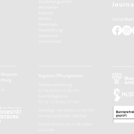
Ausstellungsarchiv
Journa
Mitarbeiter
Kalender
Service
Social Medi
Downloads
Hausordnung
Impressum
Datenschutz
r Museum
Reguläre Öffnungszeiten
rzburg
Antikensammlung
r A
Di-Sa 10 bis 13.30 Uhr
Gemäldegalerie
Di-Sa 13.30 bis 17 Uhr
Sonntags von 10 bis 13.30 Uhr
im wöchentlichen Wechsel
​Letzter Einlass ist 30 Minuten
vor Ende.