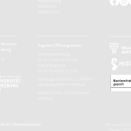
Hausordnung
Impressum
Datenschutz
r Museum
Reguläre Öffnungszeiten
rzburg
Antikensammlung
r A
Di-Sa 10 bis 13.30 Uhr
Gemäldegalerie
Di-Sa 13.30 bis 17 Uhr
Sonntags von 10 bis 13.30 Uhr
im wöchentlichen Wechsel
​Letzter Einlass ist 30 Minuten
vor Ende.
schutz
| Barrierefreiheit
Relaunch 2023:
Design 2015