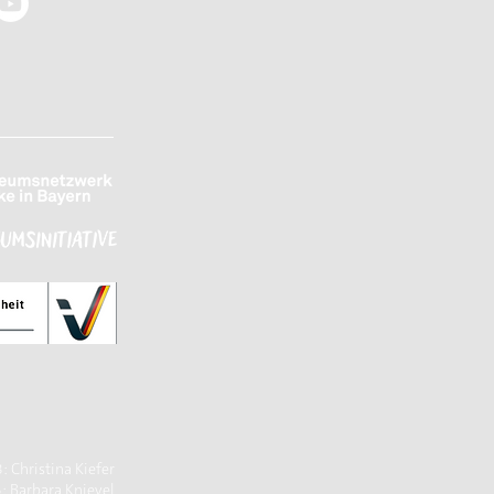
 Christina Kiefer
: Barbara Knievel