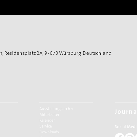
, Residenzplatz 2A, 97070 Würzburg, Deutschland
Ausstellungsarchiv
Journa
Mitarbeiter
Kalender
Service
Social Medi
Downloads