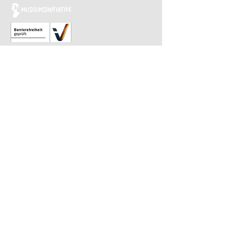
Relaunch 2023: Christina Kiefer
Design 2015: Barbara Knievel
Reguläre Öffnungszeiten
Antikensammlung
Di-Sa 10 bis 13.30 Uhr
Gemäldegalerie
Di-Sa 13.30 bis 17 Uhr
Sonntags von 10 bis 13.30 Uhr im
wöchentlichen Wechsel
​Letzter Einlass ist 30 Minuten vor Ende.
Impressum