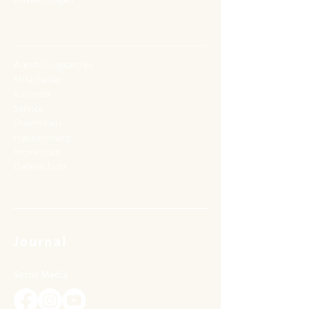
bis 14 Uhr)
mvw-museum@uni-wuerzburg.de
Ausstellungsarchiv
Mitarbeiter
Kalender
Service
Downloads
Hausordnung
Impressum
Datenschutz
Journal
Social Media