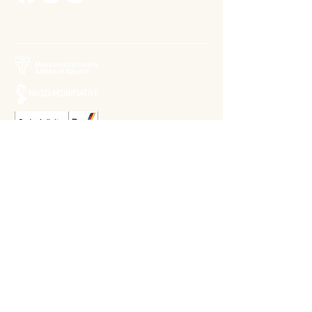
Relaunch 2023: Christina Kiefer
Design 2015: Barbara Knievel
Reguläre Öffnungszeiten
Antikensammlung
Di-Sa 10 bis 13.30 Uhr
Gemäldegalerie
Di-Sa 13.30 bis 17 Uhr
Sonntags von 10 bis 13.30 Uhr im