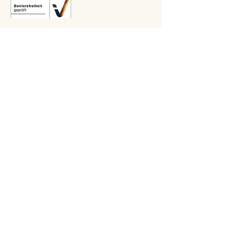
Relaunch 2023: Christina Kiefer
Design 2015: Barbara Knievel
Reguläre Öffnungszeiten
Antikensammlung
Di-Sa 10 bis 13.30 Uhr
Gemäldegalerie
Di-Sa 13.30 bis 17 Uhr
Sonntags von 10 bis 13.30 Uhr im
wöchentlichen Wechsel
​Letzter Einlass ist 30 Minuten vor Ende.
Impressum
|
Datenschutz
| Barrierefreiheit