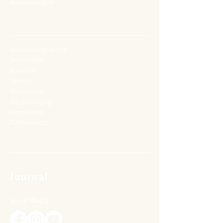
Ausstellungen
ist (ein weiteres, links anpassendes
Fragment, das über dem Panther den
Gott in lässiger Sitzhaltung und mit
nacktem Oberkörper zeigt, befindet
sich heute im Medelhavsmuseet in
Ausstellungsarchiv
Stockholm. Rechts sind Reste eines
Mitarbeiter
flatternden Gewandes sowie der
Kalender
Ellbogen eines Armes zu erkennen, die
Service
zu einer weiteren, tanzenden
Downloads
Mänade gehörten.
Hausordnung
Impressum
Datenschutz
Journal
Social Media