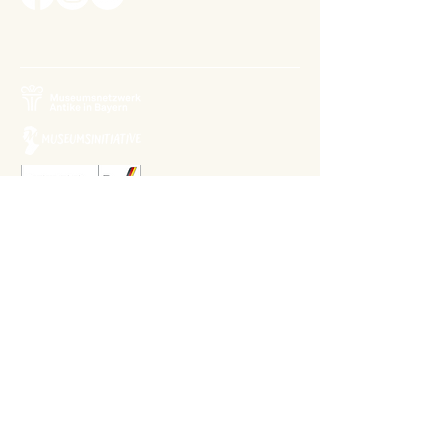
Relaunch 2023: Christina Kiefer
Design 2015: Barbara Knievel
Reguläre Öffnungszeiten
Antikensammlung
Di-Sa 10 bis 13.30 Uhr
Gemäldegalerie
Di-Sa 13.30 bis 17 Uhr