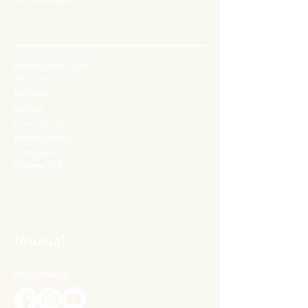
bis 14 Uhr)
Autorin: Elisabeth Völling
mvw-museum@uni-wuerzburg.de
Ergon Verlag, 2004
ISBN: 3-89913-342-0
Ausstellungsarchiv
Mitarbeiter
Kalender
Service
Downloads
Hausordnung
Impressum
Datenschutz
Journal
Social Media