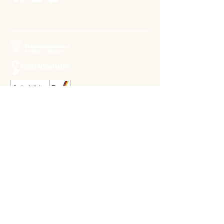
Relaunch 2023: Christina Kiefer
Design 2015: Barbara Knievel
Reguläre Öffnungszeiten
Antikensammlung
Di-Sa 10 bis 13.30 Uhr
Gemäldegalerie
Di-Sa 13.30 bis 17 Uhr
Sonntags von 10 bis 13.30 Uhr im