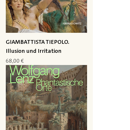
GIAMBATTISTA TIEPOLO.
Illusion und Irritation
Preis
68,00 €