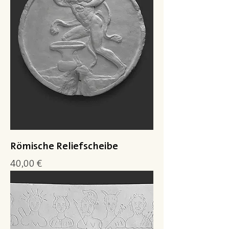
Römische Reliefscheibe
Preis
40,00 €