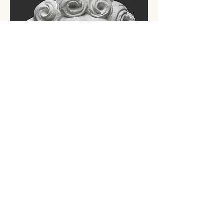
Kopffragment eines Johannes
Evangelisten (Tilman
Riemenschneider)