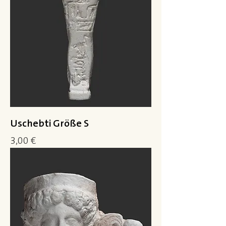
Uschebti Größe S
Preis
3,00 €