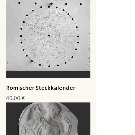
Römischer Steckkalender
Preis
40,00 €