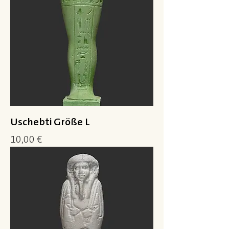
Uschebti Größe L
Preis
10,00 €