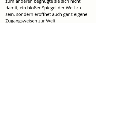
zum anderen begnügte sie sich nicht 
damit, ein bloßer Spiegel der Welt zu 
sein, sondern eröffnet auch ganz eigene 
Zugangsweisen zur Welt.
Beides ist in dieser Konstellation nur in 
wenigen anderen Weltgegenden zu 
finden. Weil dies aber seit jeher Teil der 
kulturellen Dynamik Europas ist, sehen 
wir in der Vermittlung an diejenigen, die 
hierzulande Heimat suchen, ein 
lohnendes Unterfangen. Immerhin 
lassen sich im Martin von Wagner 
Museum dafür Bestände aktivieren, die 
5000 Jahre Kunst- und Kulturgeschichte 
repräsentieren.
Auf ganz unerwartete Weise ist jetzt die 
Welt bei uns zu Gast. Wenn das 
Museum einen kleinen Beitrag dazu 
leistet, dass aus diesen Gästen einmal 