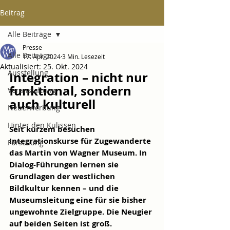
Beitrag
Alle Beiträge
Presse
Alle Beiträge
17. Apr. 2024
3 Min. Lesezeit
Aktualisiert:
25. Okt. 2024
Ausstellung
Integration – nicht nur 
funktional, sondern 
Veranstaltung
auch kulturell
Neuerwerbung
Hinter den Kulissen
Seit kurzem besuchen 
Integrationskurse für Zugewanderte 
Forschung
das Martin von Wagner Museum. In 
Dialog-Führungen lernen sie 
Grundlagen der westlichen 
Bildkultur kennen – und die 
Museumsleitung eine für sie bisher 
ungewohnte Zielgruppe. Die Neugier 
auf beiden Seiten ist groß.